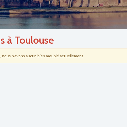
 à Toulouse
 nous n'avons aucun bien meublé actuellement
Secteur TOULOUSE
Secteur TOULOUSE
€ / mois cc
€ / mois
T4 - 83.67 m² - 811.89
T4 - 72.1 m² - 870