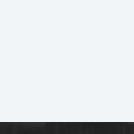
Secteur TOULOUSE
€ / mois cc
T4 - 72.1 m² - 870