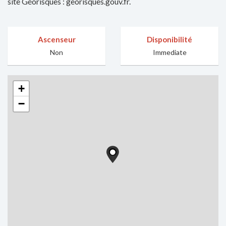
site Géorisques : georisques.gouv.fr.
Ascenseur
Disponibilité
Non
Immediate
+
−