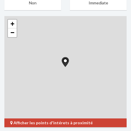
Non
Immediate
+
−
Afficher les points d'intérets à proximité