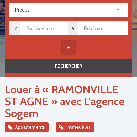
Pièces
m²
+
Louer à « RAMONVILLE
ST AGNE » avec L'agence
Sogem
Appartements
Immeubles