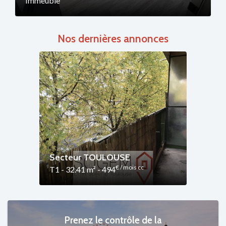
Immeuble
Nos dernières annonces
Secte
T AGNE
Secteur TOULOUSE
TOLO
€ / mois cc
T1 - 32.41 m² - 494
T2 - 33
Prenez le contrôle de la