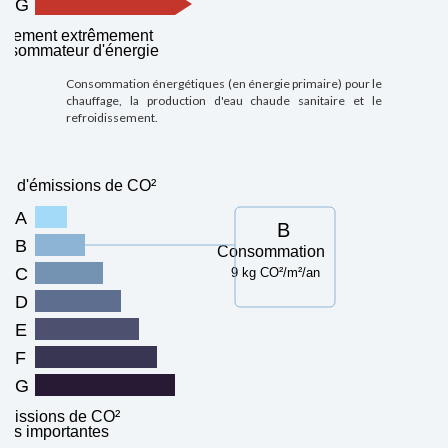
G
ogement extrêmement
nsommateur d'énergie
Consommation énergétiques (en énergie primaire) pour le
chauffage, la production d'eau chaude sanitaire et le
refroidissement.
u d'émissions de CO²
A
B
B
Consommation
C
9 kg CO²/m²/an
D
E
F
G
missions de CO²
très importantes