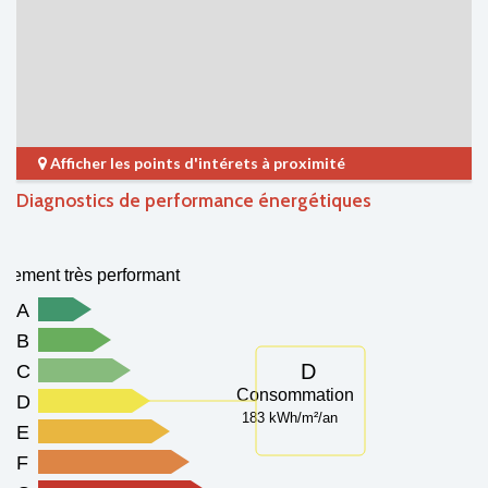
Afficher les points d'intérets à proximité
Diagnostics de performance énergétiques
gement très performant
A
B
D
C
Consommation
D
183 kWh/m²/an
E
F