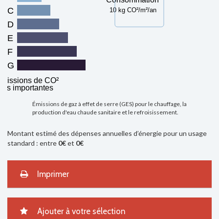
C
10 kg CO²/m²/an
D
E
F
G
missions de CO²
très importantes
Émissions de gaz à effet de serre (GES) pour le chauffage, la
production d'eau chaude sanitaire et le refroisissement.
Montant estimé des dépenses annuelles d’énergie pour un usage
standard : entre
0€
et
0€
Imprimer
Ajouter à votre sélection