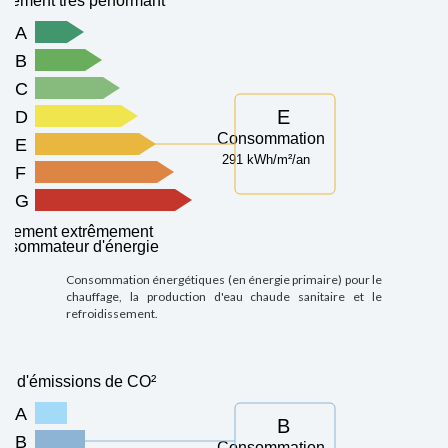
gement très performant
A
B
C
E
D
Consommation
E
291 kWh/m²/an
F
G
ogement extrêmement
nsommateur d'énergie
Consommation énergétiques (en énergie primaire) pour le
chauffage, la production d'eau chaude sanitaire et le
refroidissement.
u d'émissions de CO²
A
B
B
Consommation