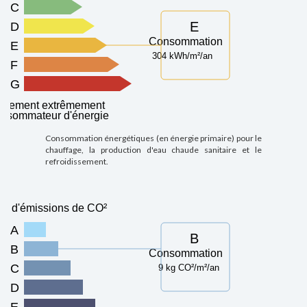
C
E
D
Consommation
E
304 kWh/m²/an
F
G
ogement extrêmement
nsommateur d'énergie
Consommation énergétiques (en énergie primaire) pour le
chauffage, la production d'eau chaude sanitaire et le
refroidissement.
u d'émissions de CO²
A
B
B
Consommation
C
9 kg CO²/m²/an
D
E