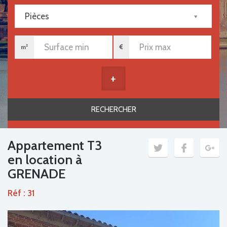
Pièces
m²
+
Appartement T3
en location à
GRENADE
Réf : 31
Previous
Next