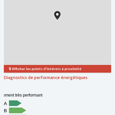
Afficher les points d'intérets à proximité
Diagnostics de performance énergétiques
gement très performant
A
B