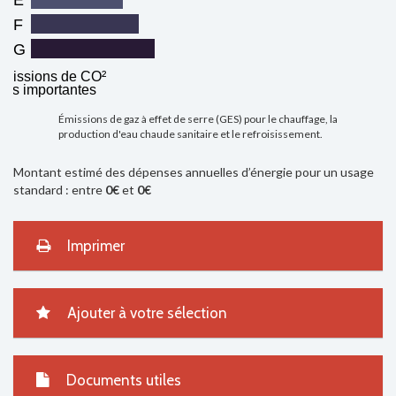
F
G
missions de CO²
très importantes
Émissions de gaz à effet de serre (GES) pour le chauffage, la
production d'eau chaude sanitaire et le refroisissement.
Montant estimé des dépenses annuelles d’énergie pour un usage
standard : entre
0€
et
0€
Imprimer
Ajouter à votre sélection
Documents utiles