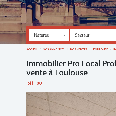
Natures
Secteur
ACCUEIL
NOS ANNONCES
NOS VENTES
TOULOUSE
I
Immobilier Pro Local Pro
vente à Toulouse
Réf : 80
Previous