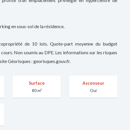
, profite d’un emplacement privilégié en hypercentre de
arking en sous-sol de la résidence.
copropriété de 10 lots. Quote-part moyenne du budget
 cours. Non soumis au DPE. Les informations sur les risques
site Géorisques : georisques.gouv.fr.
Surface
Ascenseur
80 m²
Oui