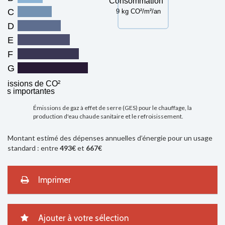
Consommation
C
9 kg CO²/m²/an
D
E
F
G
missions de CO²
très importantes
Émissions de gaz à effet de serre (GES) pour le chauffage, la
production d'eau chaude sanitaire et le refroisissement.
Montant estimé des dépenses annuelles d’énergie pour un usage
standard : entre
493€
et
667€
Imprimer
Ajouter à votre sélection