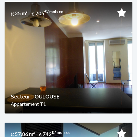
€ / mois cc
35 m²
705
Secteur TOULOUSE
Appartement T1
€ / mois cc
57.86 m²
742