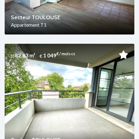
Secteur TOULOUSE
Appartement T1
€ / mois cc
82.63 m²
1 049