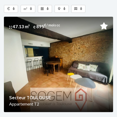
m²
€ / mois cc
47.13 m²
895
Secteur TOULOUSE
Appartement T2