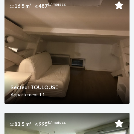
€ / mois cc
16.5 m²
487
Secteur TOULOUSE
Appartement T1
€ / mois cc
83.5 m²
995