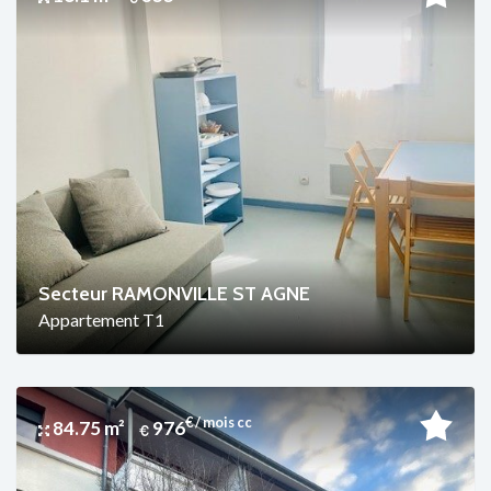
Secteur RAMONVILLE ST AGNE
Appartement T1
€ / mois cc
84.75 m²
976