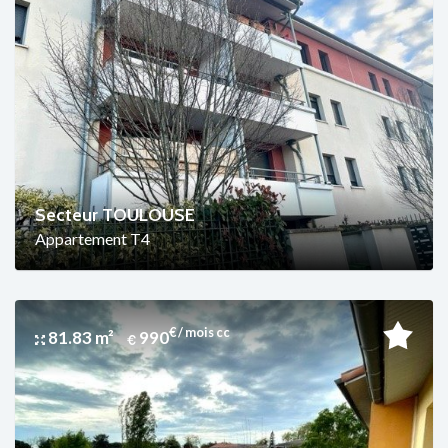
Secteur TOULOUSE
Appartement T4
€ / mois cc
81.83 m²
990