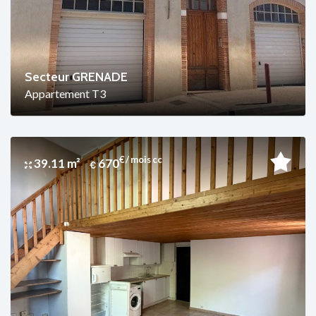
Secteur GRENADE
Appartement T3
€ / mois cc
39.11 m²
670