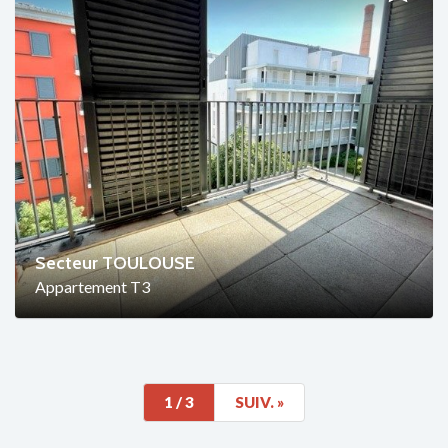
Secteur TOULOUSE
Appartement T3
1
/ 3
SUIV.
»