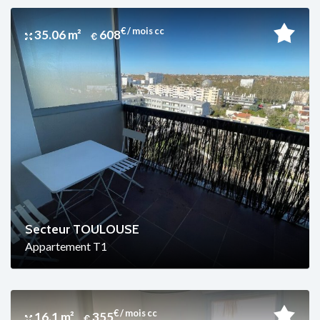
€ / mois cc
35.06 m²
608
Secteur TOULOUSE
Appartement T1
€ / mois cc
16.1 m²
355