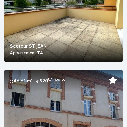
Secteur ST JEAN
Appartement T4
€ / mois cc
46.61 m²
570