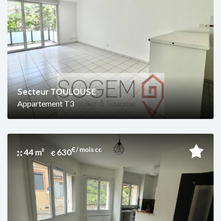
Secteur TOULOUSE
Appartement T3
€ / mois cc
44 m²
630