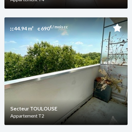
€ / mois cc
44.94 m²
690
Secteur TOULOUSE
Appartement T2