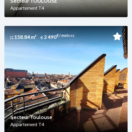
Secteur TOULOUSE
Appartement T4
€ / mois cc
158.84 m²
2 490
Secteur Toulouse
Appartement T4