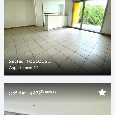
Secteur TOULOUSE
Appartement T4
€ / mois cc
65.6 m²
872