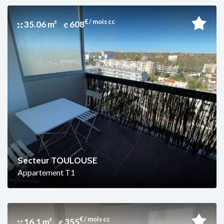
€ / mois cc
35.06 m²
608
Secteur TOULOUSE
Appartement T1
€ / mois cc
16.1 m²
355