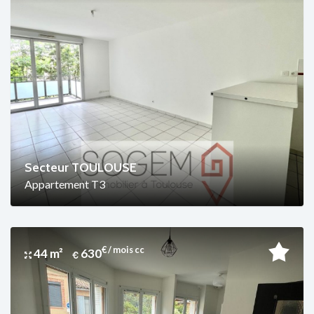
Secteur TOULOUSE
Appartement T3
€ / mois cc
44 m²
630