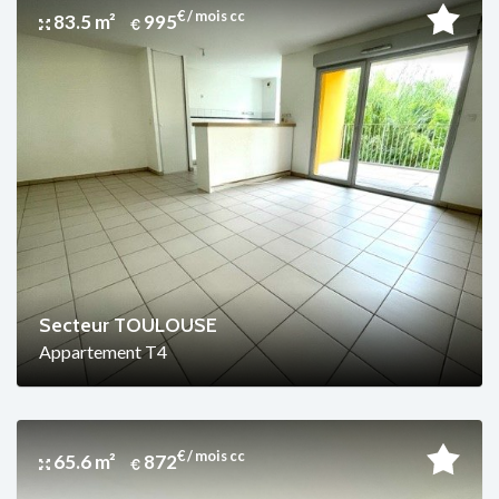
€ / mois cc
83.5 m²
995
Secteur TOULOUSE
Appartement T4
€ / mois cc
65.6 m²
872