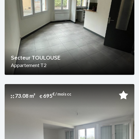
Secteur TOULOUSE
Appartement T2
€ / mois cc
73.08 m²
695