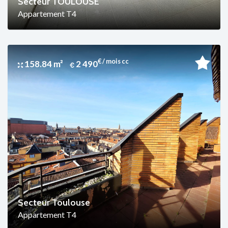
Secteur TOULOUSE
Appartement T4
€ / mois cc
158.84 m²
2 490
Secteur Toulouse
Appartement T4