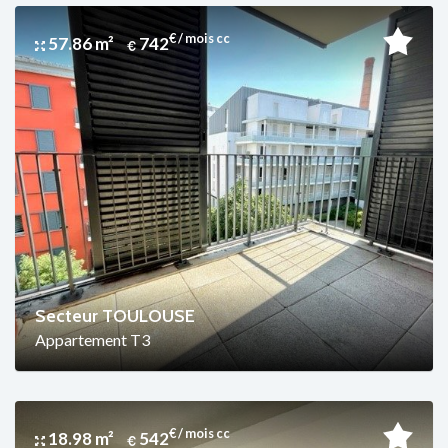
€ / mois cc
57.86 m²
742
Secteur TOULOUSE
Appartement T3
€ / mois cc
18.98 m²
542