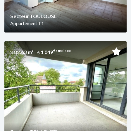
Secteur TOULOUSE
Appartement T1
€ / mois cc
82.63 m²
1 049