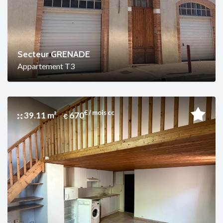
Secteur GRENADE
Appartement T3
€ / mois cc
39.11 m²
670