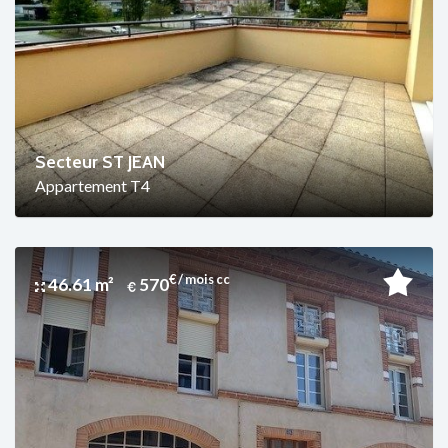
Secteur ST JEAN
Appartement T4
€ / mois cc
46.61 m²
570