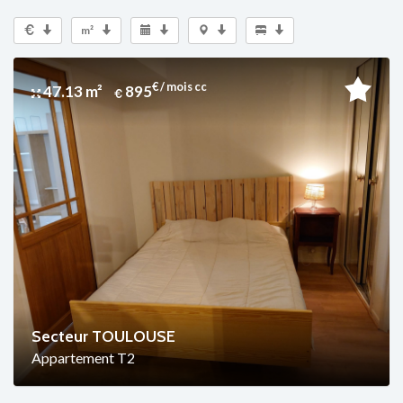
m²
€ / mois cc
47.13 m²
895
Secteur TOULOUSE
Appartement T2