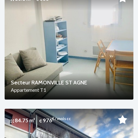
Secteur RAMONVILLE ST AGNE
Appartement T1
€ / mois cc
84.75 m²
976