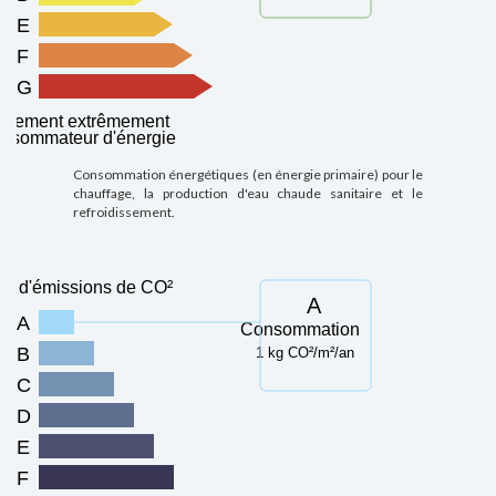
E
F
G
ogement extrêmement
nsommateur d'énergie
Consommation énergétiques (en énergie primaire) pour le
chauffage, la production d'eau chaude sanitaire et le
refroidissement.
u d'émissions de CO²
A
A
Consommation
B
1 kg CO²/m²/an
C
D
E
F