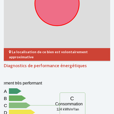
La localisation de ce bien est volontairement
approximative
Diagnostics de performance énergétiques
gement très performant
A
C
B
Consommation
C
124 kWh/m²/an
D