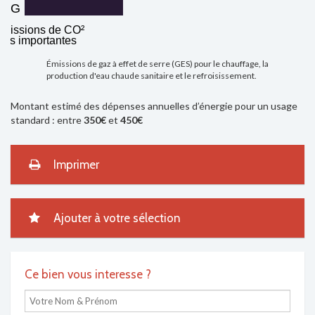
G
missions de CO²
très importantes
Émissions de gaz à effet de serre (GES) pour le chauffage, la
production d'eau chaude sanitaire et le refroisissement.
Montant estimé des dépenses annuelles d’énergie pour un usage
standard : entre
350€
et
450€
Imprimer
Ajouter à votre sélection
Ce bien vous interesse ?