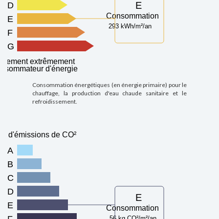
E
D
Consommation
E
293 kWh/m²/an
F
G
ogement extrêmement
nsommateur d'énergie
Consommation énergétiques (en énergie primaire) pour le
chauffage, la production d'eau chaude sanitaire et le
refroidissement.
u d'émissions de CO²
A
B
C
D
E
E
Consommation
F
56 kg CO²/m²/an