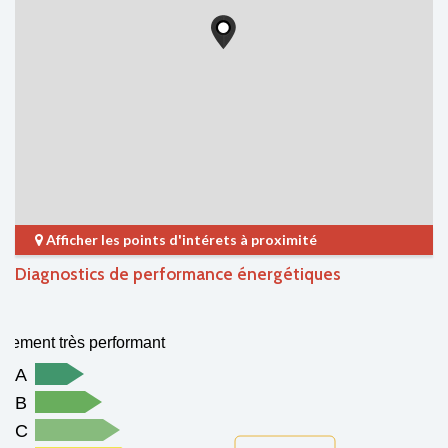
Afficher les points d'intérets à proximité
Diagnostics de performance énergétiques
gement très performant
A
B
C