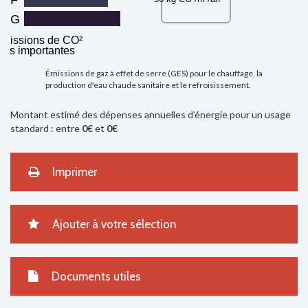
G
missions de CO²
très importantes
Émissions de gaz à effet de serre (GES) pour le chauffage, la
production d'eau chaude sanitaire et le refroisissement.
Montant estimé des dépenses annuelles d’énergie pour un usage
standard : entre
0€
et
0€
Imprimer
Ajouter à votre sélection
Documents utiles