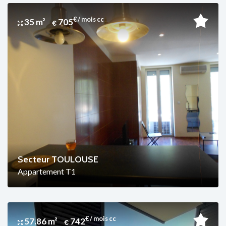
€ / mois cc
35 m²
705
Secteur TOULOUSE
Appartement T1
€ / mois cc
57.86 m²
742