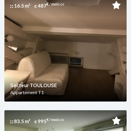
€ / mois cc
16.5 m²
487
Secteur TOULOUSE
Appartement T1
€ / mois cc
83.5 m²
995