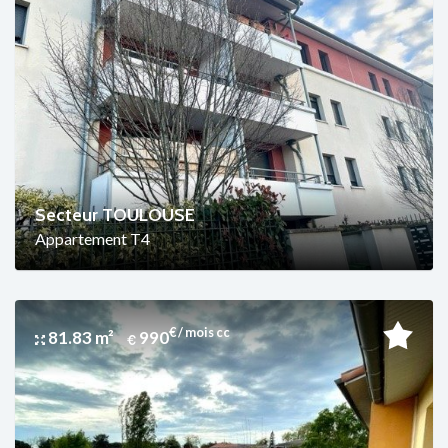
Secteur TOULOUSE
Appartement T4
€ / mois cc
81.83 m²
990