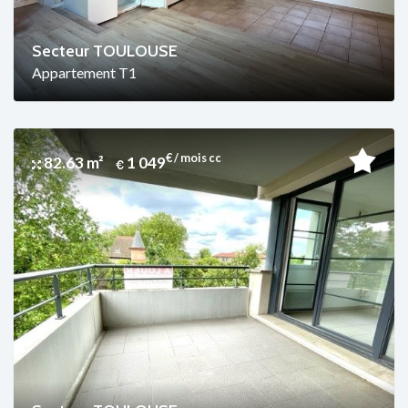
Secteur TOULOUSE
Appartement T1
€ / mois cc
82.63 m²
1 049