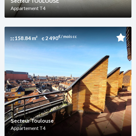
Secteur TOULOUSE
Appartement T4
€ / mois cc
158.84 m²
2 490
Secteur Toulouse
Appartement T4