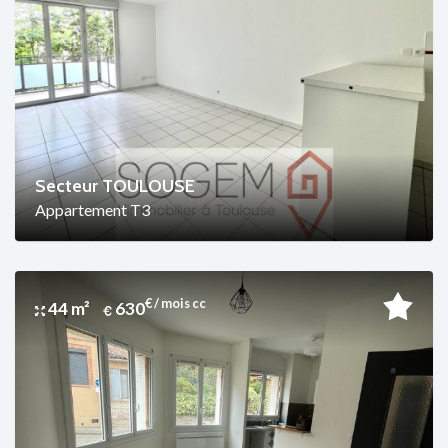
Secteur TOULOUSE
Appartement T3
€ / mois cc
44 m²
630