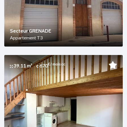
Secteur GRENADE
Appartement T3
€ / mois cc
39.11 m²
670