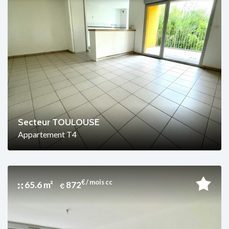
Secteur TOULOUSE
Appartement T4
€ / mois cc
65.6 m²
872