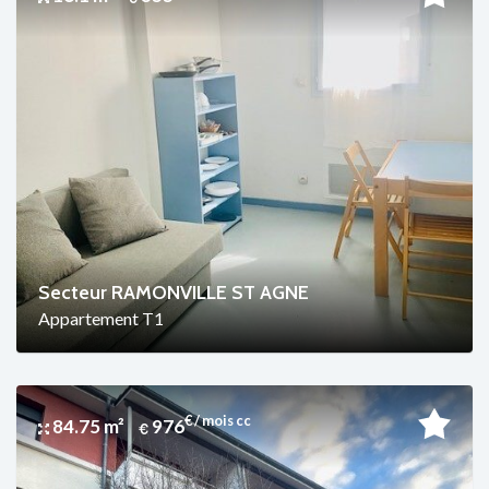
Secteur RAMONVILLE ST AGNE
Appartement T1
€ / mois cc
84.75 m²
976