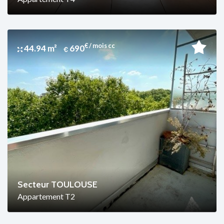
€ / mois cc
44.94 m²
690
Secteur TOULOUSE
Appartement T2