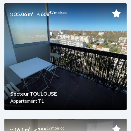
€ / mois cc
35.06 m²
608
Secteur TOULOUSE
Appartement T1
€ / mois cc
16.1 m²
355