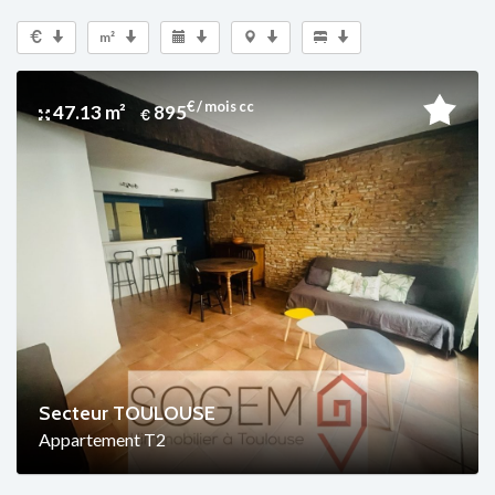
m²
€ / mois cc
47.13 m²
895
Secteur TOULOUSE
Appartement T2