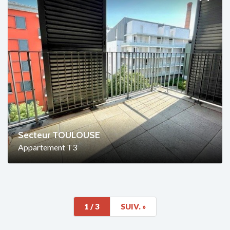
Secteur TOULOUSE
Appartement T3
1
/ 3
SUIV.
»