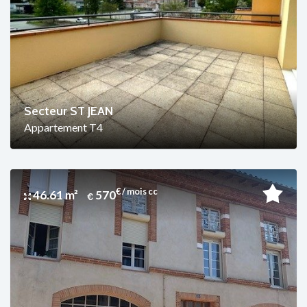
Secteur ST JEAN
Appartement T4
€ / mois cc
46.61 m²
570