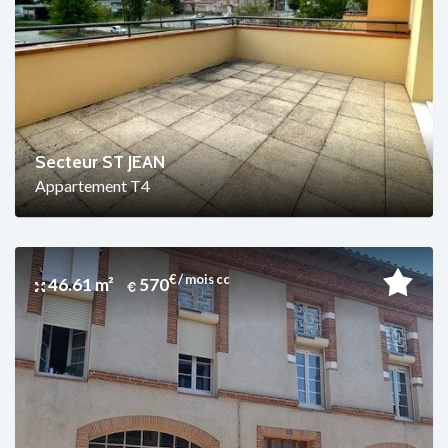
Secteur ST JEAN
Appartement T4
€ / mois cc
46.61 m²
570