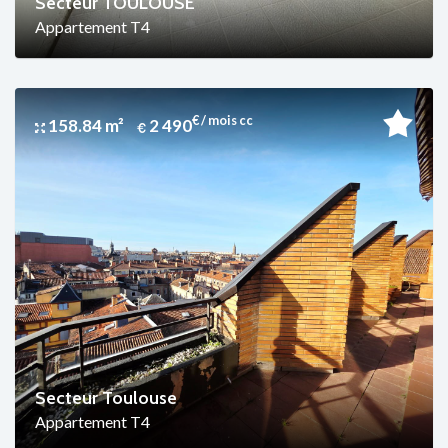
Secteur TOULOUSE
Appartement T4
€ / mois cc
158.84 m²
2 490
Secteur Toulouse
Appartement T4