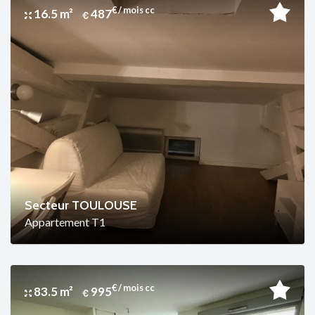
€ / mois cc
16.5 m²
487
Secteur TOULOUSE
Appartement T1
€ / mois cc
83.5 m²
995