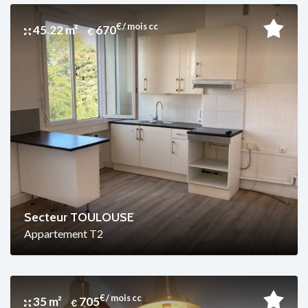
€ / mois cc
45.22 m²
670
Secteur TOULOUSE
Appartement T2
€ / mois cc
35 m²
705