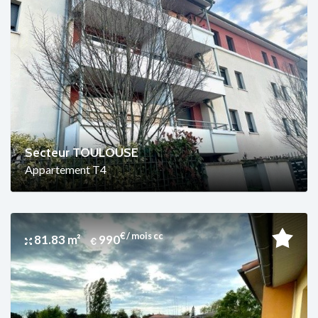
Secteur TOULOUSE
Appartement T4
€ / mois cc
81.83 m²
990