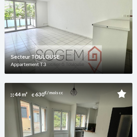
Secteur TOULOUSE
Appartement T3
€ / mois cc
44 m²
630