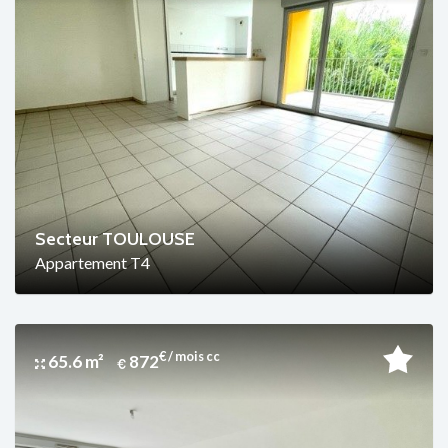
Secteur TOULOUSE
Appartement T4
€ / mois cc
65.6 m²
872