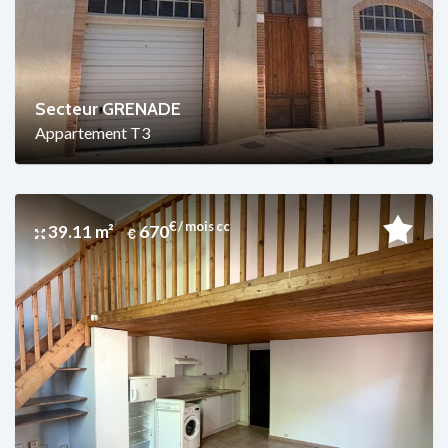
Secteur GRENADE
Appartement T3
€ / mois cc
39.11 m²
670