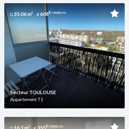
€ / mois cc
35.06 m²
608
Secteur TOULOUSE
Appartement T1
€ / mois cc
16.1 m²
355