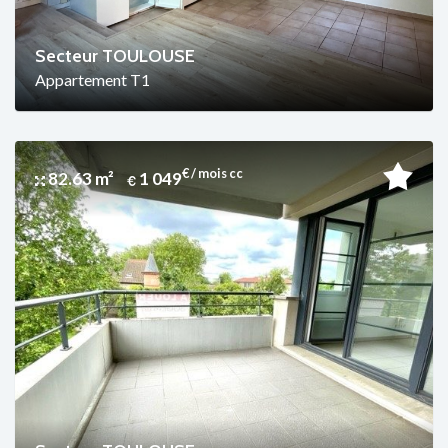
Secteur TOULOUSE
Appartement T1
€ / mois cc
82.63 m²
1 049