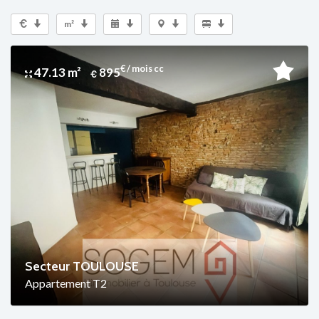
m²
€ / mois cc
47.13 m²
895
Secteur TOULOUSE
Appartement T2