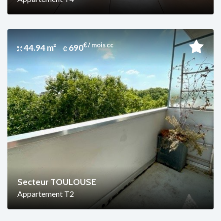
€ / mois cc
44.94 m²
690
Secteur TOULOUSE
Appartement T2