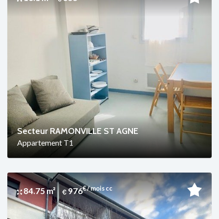
Secteur RAMONVILLE ST AGNE
Appartement T1
€ / mois cc
84.75 m²
976